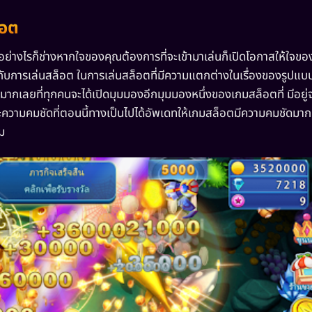
็อต
าอย่างไรก็ช่างหากใจของคุณต้องการที่จะเข้ามาเล่นก็เปิดโอกาสให้ใจข
งมากกับการเล่นสล็อต ในการเล่นสล็อตที่มีความแตกต่างในเรื่องของรูปแบ
งที่ดีมากเลยที่ทุกคนจะได้เปิดมุมมองอีกมุมมองหนึ่งของเกมสล็อตที่ มีอยู
วามคมชัดที่ตอนนี้ทางเป็นไปได้อัพเดทให้เกมสล็อตมีความคมชัดมากย
ิม