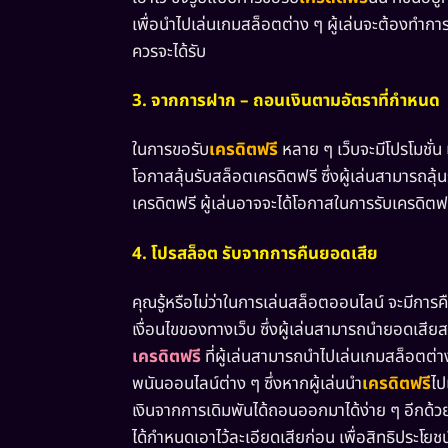
เพื่อนำไปเล่นเกมสล็อตต่าง ๆ ผู้เล่นจะต้องทำการ
ควรจะได้รับ
3. จากการฝาก – ถอนเงินตามอัตราที่กำหนด
ในการขอรับ
เครดิตฟรี
หลาย ๆ เว็บจะมีโปรโมชั่น 
โอกาสลุ้นรับสล็อตเครดิตฟรี ซึ่งผู้เล่นสามารถลุ้
เครดิตฟรี ผู้เล่นอาจจะได้โอกาสในการรับเครดิตฟรีอี
4. โปรสล็อต รับจากการคืนยอดเสีย
คุณรู้หรือไม่ว่าในการเล่นสล็อตออนไลน์ จะมีการ
เงื่อนไขของทางเว็บ ซึ่งผู้เล่นสามารถนำยอดเสี
เครดิตฟรี
ที่ผู้เล่นสามารถนำไปเล่นเกมสล็อตต่าง
พนันออนไลน์ต่าง ๆ ซึ่งหากผู้เล่นนำ
เครดิตฟรี
ไป
เงินจากการเดิมพันได้ถอนออกมาได้ง่าย ๆ อีกด้วย 
ได้กำหนดเอาไว้ละเอียดเสียก่อน เพื่อสิทธิประโยชน