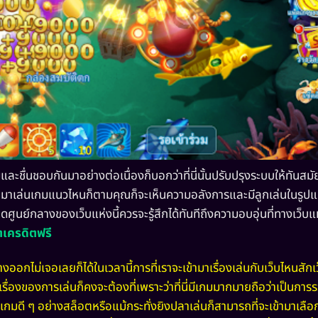
มและชื่นชอบกันมาอย่างต่อเนื่องก็บอกว่าที่นี่นั้นปรับปรุงระบบให้ทันสม
ข้ามาเล่นเกมแนวไหนก็ตามคุณก็จะเห็นความอลังการและมีลูกเล่นในรูปแ
ศูนย์กลางของเว็บแห่งนี้ควรจะรู้สึกได้ทันทีถึงความอบอุ่นที่ทางเว็บแห่
ตเครดิตฟรี
กไม่เจอเลยก็ได้ในเวลานี้การที่เราจะเข้ามาเรื่องเล่นกับเว็บไหนสักเ
าในเรื่องของการเล่นก็คงจะต้องที่เพราะว่าที่นี่มีเกมมากมายถือว่าเป็นการ
หาเกมดี ๆ อย่างสล็อตหรือแม้กระทั่งยิงปลาเล่นก็สามารถที่จะเข้ามาเลื