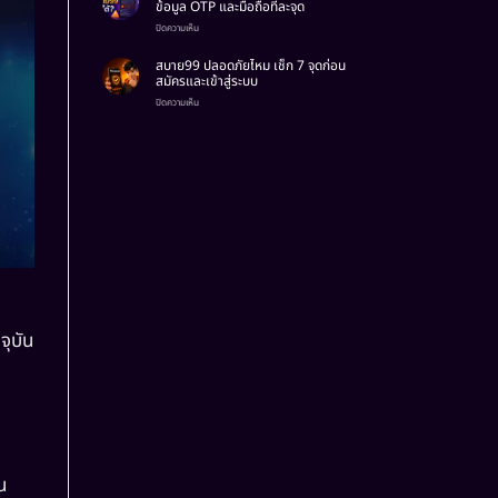
ข้อมูล OTP และมือถือทีละจุด
กดาต้า
ลด
จ่าย
และ
สล็อต
ปิดความเห็น
บน
ความ
ลด
มือ
สมัคร
ร้อน
การ
ใหม่
สบาย99
สบาย99 ปลอดภัยไหม เช็ก 7 จุดก่อน
ใช้
ดู
ไม่
และ
สมัครและเข้าสู่ระบบ
งาน
สัญลักษณ์
ได้
ดูแล
แบบ
และ
แก้
ปิดความเห็น
บน
ง่าย
กติกา
ยัง
เครื่อง
สบาย99
ๆ
ตรง
ไง
ปลอดภัย
แบบ
ไหน
เช็ก
ไหม
ปลอดภัย
ข้อมูล
เช็ก
OTP
7
และ
จุด
มือ
ก่อน
ถือ
สมัคร
ที
และ
ละ
เข้า
จุด
สู่
ระบบ
จุบัน
น