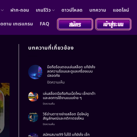
ฝาก-ถอน
เกมรีวิว
ดาวน์โหลด
บทความ
แอดไลน์
ิดตาม เทเรแกรม
FAQ
บทความที่เกี่ยวข้อง
มือถือร้อนตอนเล่นสล็อต แก้ยังไง
ลดความร้อนและดูแลเครื่องแบบ
ปลอดภัย
ปิดความเห็น
บน
มือ
เล่นสล็อตมือถือกินเน็ตไหม เช็กดาต้า
ถือ
และลดการใช้งานแบบง่าย ๆ
ร้อน
ปิดความเห็น
บน
ตอน
เล่น
เล่น
สล็อต
วิธีอ่านตารางจ่ายสล็อต มือใหม่ดู
มือ
สล็อต
สัญลักษณ์และกติกาตรงไหน
ถือ
แก้
กิน
ปิดความเห็น
บน
เน็ต
ยัง
วิธี
ไหม
อ่าน
สมัครสบาย99 ไม่ได้ แก้ยังไง เช็ก
ไง
เช็
ตาราง