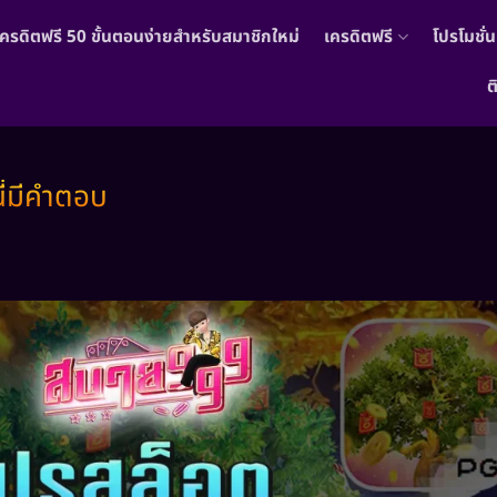
ครดิตฟรี 50 ขั้นตอนง่ายสำหรับสมาชิกใหม่
เครดิตฟรี
โปรโมชั่น
ต
นี่มีคำตอบ