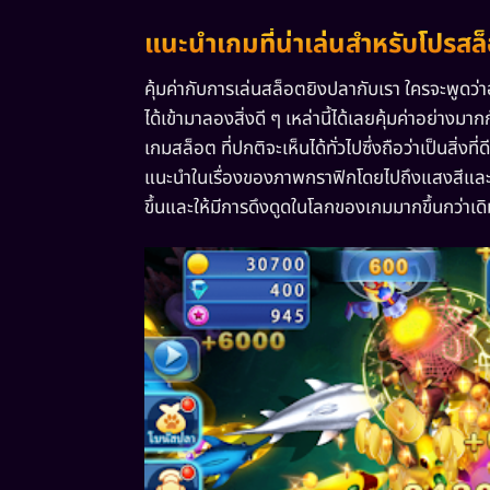
แนะนำเกมที่น่าเล่นสำหรับโปรสล
คุ้มค่ากับการเล่นสล็อตยิงปลากับเรา ใครจะพูดว่
ได้เข้ามาลองสิ่งดี ๆ เหล่านี้ได้เลยคุ้มค่าอย่า
เกมสล็อต ที่ปกติจะเห็นได้ทั่วไปซึ่งถือว่าเป็นสิ่
แนะนำในเรื่องของภาพกราฟิกโดยไปถึงแสงสีและค
ขึ้นและให้มีการดึงดูดในโลกของเกมมากขึ้นกว่าเด