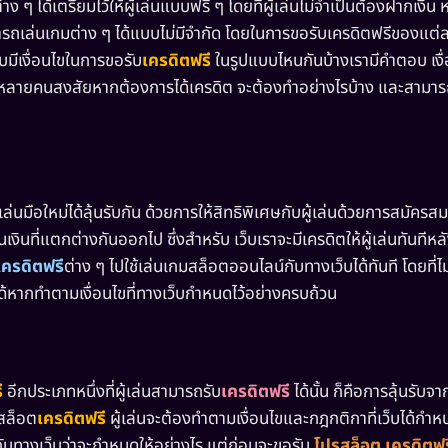
าง ๆ ได้เตรียมไว้ให้ผู้เล่นแบบฟรี ๆ โดยที่ผู้เล่นไม่จำเป็นต้องฝากเงิน 
ามารถเล่นเกมต่าง ๆ ได้แบบไม่มีจำกัด โดยในการขอรับเครดิตฟรีของแต่ล
็บมีเงื่อนไขในการขอรับ
เครดิตฟรี
ในรูปแบบไหนกันบ้างเรามีคำตอบ เงื
ีหลายคนสงสัยหากต้องการได้เครดิต จะต้องทำอย่างไรบ้าง และสามา
้เล่นมือใหม่ได้ลุ้นรับกัน ด้วยการให้สิทธิพิเศษกับผู้เล่นด้วยการสมัครส
เงินที่แตกต่างกันออกไป ซึ่งสำหรับ เว็บเราจะมีเครดิตให้ผู้เล่นทันทีหล
เครดิตฟรี
ต่าง ๆ ไปใช้เล่นเกมสล็อตออนไลน์กับทางเว็บได้ทันที โดยที่ไม
ได้หากทำตามเงื่อนไขที่ทางเว็บกำหนดไว้อย่างครบถ้วน
ี
อีกประเภทหนึ่งที่ผู้เล่นสามารถรับ
เครดิตฟรี
ได้นั้น ก็คือการลุ้นรับจ
้สล็อต
เครดิตฟรี
ผู้เล่นจะต้องทำตามเงื่อนไขและกฎกติกาที่เว็บได้กำ
ยู่กับทางเว็บว่าจะกำหนดให้อย่างไร แต่ก่อนจะขอรับ
โปรสล็อต เครดิตฟร