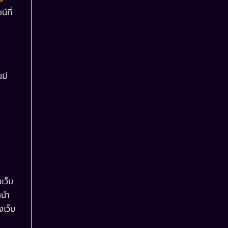
์ที่
นมี
เว็บ
ถนำ
งเว็บ