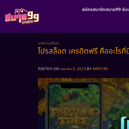
ข้าม
สมัครสมาชิกสบาย99 รับเ
ไป
ยัง
เนื้อหา
บทความสล็อต
โปรสล็อต เครดิตฟรี คืออะไรที่
POSTED ON
เมษายน 6, 2023
BY
WRITERS