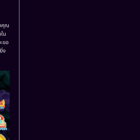
องคุณ
บใน
่จะขอ
ิ่ง