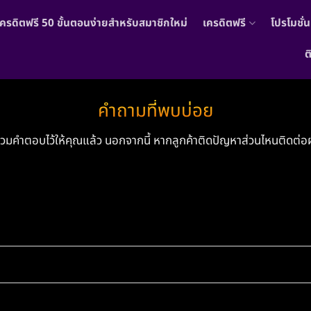
ครดิตฟรี 50 ขั้นตอนง่ายสำหรับสมาชิกใหม่
เครดิตฟรี
โปรโมชั่น
ต
คำถามที่พบบ่อย
วมคำตอบไว้ให้คุณแล้ว นอกจากนี้ หากลูกค้าติดปัญหาส่วนไหนติดต่อฝ่