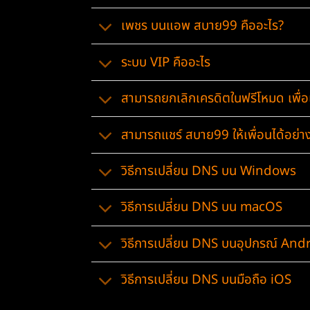
เพชร บนแอพ สบาย99 คืออะไร?
ระบบ VIP คืออะไร
สามารถยกเลิกเครดิตในฟรีโหมด เพื่อเด
สามารถแชร์ สบาย99 ให้เพื่อนได้อย่า
วิธีการเปลี่ยน DNS บน Windows
วิธีการเปลี่ยน DNS บน macOS
วิธีการเปลี่ยน DNS บนอุปกรณ์ And
วิธีการเปลี่ยน DNS บนมือถือ iOS