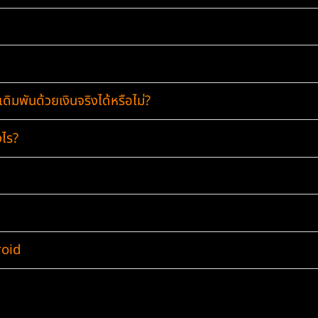
ิมพันด้วยเงินจริงได้หรือไม่?
งไร?
roid