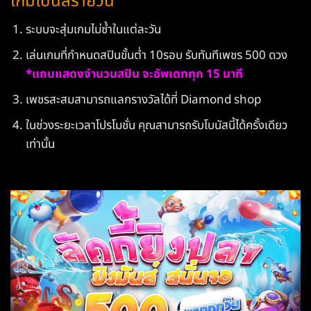
เกมโบนัสรายวัน​
ระบบจะสุ่มเกมไม่ซ้ำในแต่ละวัน
เล่นเกมที่กำหนดสปินขั้นต่ำ 10รอบ รับทันทีเพชร 500 ดวง
*แถบแสดงจำนวนสปิน จะอัพเดททุก 15 นาที
เพชรสะสมสามารถแลกรางวัลได้ที่ Diamond shop
ในช่วงระยะเวลาโปรโมชั่น คุณสามารถรับโบนัสนี้ได้ครั้งเดียว
เท่านั้น