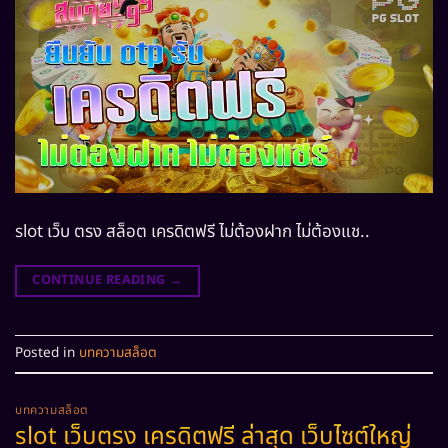
slot เว็บ ตรง สล็อต เครดิตฟรี ไม่ต้องฝาก ไม่ต้องแช..
CONTINUE READING
→
Posted in
บทความสล็อต
บทความสล็อต
slot เว็บตรง เครดิตฟรี ล่าสุด เว็บไซต์ใหญ่