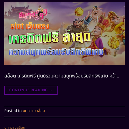
สล็อต เครดิตฟรี ศูนย์รวมความสนุกพร้อมรับสิทธิพิเศษ คว้า..
CONTINUE READING
→
Posted in
บทความสล็อต
บทความสล็อต