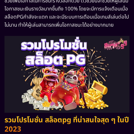
ช่วยเพิ่มโอกาสในการชนะรางวัลอีกด้วย ตัวช่วยนี้จะช่วยให้ผู้เล่นมี
โอกาสชนะเงินรางวัลมากขึ้นถึง 100% โดยจะมีการแจ้งเตือนเมื่อ
สล็อตPGกำลังจะแตก และจะมีระบบการเตือนเมื่อเกมส์เล่นต่อไป
ไม่นาน ทำให้ผู้เล่นสามารถเพิ่มโอกาสชนะได้อย่างมากมาย
รวมโปรโมชั่น สล็อตpg ที่น่าสนใจสุด ๆ ในปี
2023