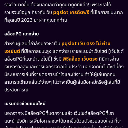
รางวัลมากขึ้น ต้องบอกเลยว่าคุณมาถูกที่แล้ว! เพราะเราได้
รวบรวมข้อมูลเกี่ยวกับเว็บ
pgslot เครดิตฟรี
ที่มีโอกาสชนะมาก
ที่สุดในปี 2023 มาฝากคุณทุกท่าน
สล็อตPG แตกง่าย
สำหรับผู้เล่นที่กำลังมองหาเว็บ
pgslot เว็บ ตรง ไม่ ผ่าน
เอเย่นต์
ที่มีโอกาสชนะสูง แตกง่าย เราขอแนะนำเว็บไซต์ [เว็บไซต์
สล็อตPGที่แนะนำต่อไปนี้] ซึ่งมี
พีจีสล็อต เว็บตรง
ที่มีการจ่าย
เงินรางวัลสูงและการแจกรางวัลเป็นประจำ นอกจากนี้เว็บไซต์นี้ยัง
มีระบบการเล่นที่ง่ายต่อการเข้าใจและใช้งาน ทำให้ผู้เล่นทุกคน
สามารถเข้ามาเล่นได้ง่ายๆ ไม่ว่าจะเป็นผู้เล่นมือใหม่หรือผู้เล่นที่มี
ประสบการณ์
เนรมิตตัวช่วยเเบบใหม่
นอกจากจะมีสล็อตPGที่แตกง่ายแล้ว เว็บไซต์สล็อตPGที่เรา
แนะนำยังมีการเพิ่มโอกาสชนะได้มากขึ้นด้วยตัวช่วยเเบบใหม่ ที่จะ