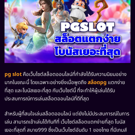
pg slot
คือเว็บไซต์สล็อตออนไลน์ที่กำลังได้รับความนิยมอย่าง
มากในขณะนี้ โดยเฉพาะอย่างยิ่งเมื่อพูดถึง
สล็อตpg
แตกง่าย
ที่สุด และโบนัสเยอะที่สุด กับเว็บไซต์นี้ ที่จะทำให้ผู้เล่นได้รับ
ประสบการณ์การเล่นสล็อตออนไลน์ที่ดีที่สุด
สำหรับผู้ที่สนใจเล่นสล็อตออนไลน์ แต่ยังไม่มีประสบการณ์ในการ
เล่น สามารถเข้าเล่นได้ทันทีที่ เว็บไซต์สล็อตแตกง่ายที่สุด โบนัส
เยอะที่สุดที่ สบาย999 ซึ่งเป็นเว็บไซต์อันดับ 1 ของไทย ที่มีเกมส์