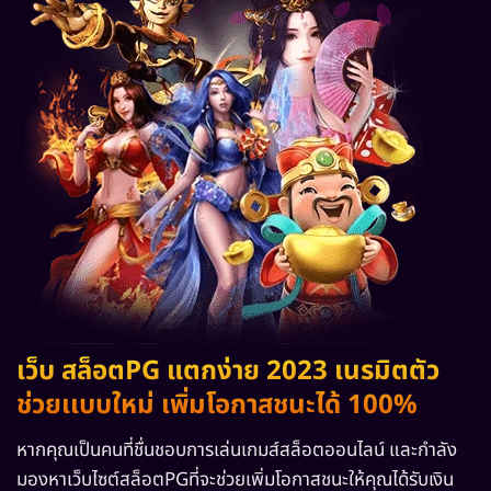
เว็บ สล็อตPG แตกง่าย 2023 เนรมิตตัว
ช่วยเเบบใหม่ เพิ่มโอกาสชนะได้ 100%
หากคุณเป็นคนที่ชื่นชอบการเล่นเกมส์สล็อตออนไลน์ และกำลัง
มองหาเว็บไซต์สล็อตPGที่จะช่วยเพิ่มโอกาสชนะให้คุณได้รับเงิน