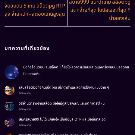
สบาย999 แนะนำเกม สล็อตpg
จัดอันดับ 5 เกม สล็อตpg RTP
แตกง่ายที่สุด โบนัสเยอะที่สุด ที่
สูง จ่ายหนักผลตอบแทนสูงสุด
น่าลองเล่น
บทความที่เกี่ยวข้อง
มือถือร้อนตอนเล่นสล็อต แก้ยังไง ลดความร้อนและดูแลเครื่องแบบปลอดภัย
ปิดความเห็น
บน
มือ
ถือ
เล่นสล็อตมือถือกินเน็ตไหม เช็กดาต้าและลดการใช้งานแบบง่าย ๆ
ร้อน
ปิดความเห็น
บน
ตอน
เล่น
สล็อต
เล่น
วิธีอ่านตารางจ่ายสล็อต มือใหม่ดูสัญลักษณ์และกติกาตรงไหน
มือ
สล็อต
ถือ
ปิดความเห็น
บน
กิน
วิธี
แก้
เน็ต
อ่าน
สมัครสบาย99 ไม่ได้ แก้ยังไง เช็กข้อมูล OTP และมือถือทีละจุด
ยัง
ไหม
ตาราง
เช็
ไง
จ่าย
ปิดความเห็น
บน
กดาต้า
สล็อต
สมัคร
ลด
และ
มือ
สบาย99