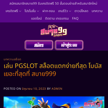
ข้าม
สมัครสมาชิกสบาย99 รับเครดิตฟรี 50 ขั้นตอนง่ายสำหรับสมาชิกใหม่
ไป
เครดิตฟรี
โปรโมชั่น
ฝาก-ถอน
เกมรีวิว
ดาวน์โหลด
บทความ
ยัง
แอดไลน์
ติดตาม เทเรแกรม
FAQ
เนื้อหา
บทความสล็อต
เล่น PGSLOT สล็อตแตกง่ายที่สุด โบนัส
เยอะที่สุดที่ สบาย999
POSTED ON
มิถุนายน 10, 2023
BY
ADMIN