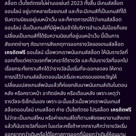
สล็อต เว็บไซต์ตรงไม่ผ่านเอเย่นต์ 2023 ทั้งสิ้น มีเกมส์สล็อต
ออนไลน์ อยู่มากหลายร้อยเกมส์ และก็จะมีเกมส์ที่เป็นเกมส์ที่ได้
รับความนิยมอยู่บนหน้าเว็บ และก็คาดการณ์ได้ว่าเกมส์สล็อต
ออนไลน์ นั้นเป็นเกมส์ที่มีผู้พนันเข้าใช้บริการจำนวนไม่น้อยก็เลย
เปลี่ยนเป็นเกมส์ที่ได้รับความนิยมที่อยู่บนหน้าเว็บ นี้เป็นการ
สังเกตง่ายๆ ถัดมาการสังเกตุการออกรางวัลของเกมส์สล็อต
เครดิตฟรี
ออนไลน์ เมื่อพวกเราพนันเกมส์สล็อต ให้นับรางวัลที่
ออกตั้งแต่คราวแรกที่พวกเราได้รางวัล และก็นับรางวัลที่ออกไป
เรื่อยกระทั่งทราบศึกได้ว่ารางวัลนั้นเริ่มที่จะออกลดลง ให้คาด
การณ์ไว้ว่าเกมส์สล็อตออนไลน์เริ่มจะหมดรอบของขวัญให้
เปลี่ยนแปลงเกมส์พนันแล้วก็ค่อยกลับมาพนันเกมส์เดิมในตอน
หลัง หรือคราวหน้า อาทิตย์หลัง หรือเดือนหลัง เพราะเหตุว่า
รางวัลจะรีเซ็ทนั่นเอง เพราะฉะนั้นแล้วเมื่อพวกเราพนันเกมส์
สล็อตออนไลน์ เกมสล็อต ค่าย เว็บไซต์ตรง โปรสล็อต
เครดิตฟรี
ไม่ว่าจะเป็นเกมส์ไหน หรือค่ายเกมส์ใดก็ตามเพียรพยายามสังเกต
แล้วก็นับรางวัลที่ออก ในแต่ละครั้งถ้าหากทราบศึกว่ารางวัลเริ่ม
ออกยากกว่าเดิมหรือได้โอกาสการออกที่น้อยกว่าเดิมให้อนุมาน