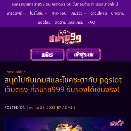
ข้าม
สมัครสมาชิกสบาย99 รับเครดิตฟรี 50 ขั้นตอนง่ายสำหรับสมาชิกใหม่
ไป
เครดิตฟรี
โปรโมชั่น
ฝาก-ถอน
เกมรีวิว
ดาวน์โหลด
บทความ
ยัง
แอดไลน์
ติดตาม เทเรแกรม
FAQ
เนื้อหา
บทความสล็อต
สนุกไปกับเกมส์และโชคชะตากับ pgslot
เว็บตรง ที่สบาย999 รับรองได้เงินจริง!
POSTED ON
สิงหาคม 28, 2023
BY
ADMIN