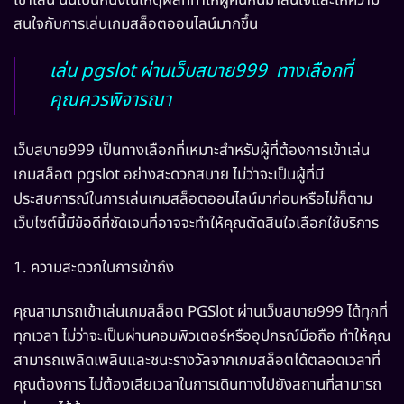
เข้าเล่น นั่นเป็นหนึ่งในเหตุผลที่ทำให้ผู้คนหันมาสนใจและให้ความ
สนใจกับการเล่นเกมสล็อตออนไลน์มากขึ้น
เล่น pgslot ผ่านเว็บสบาย999 ทางเลือกที่
คุณควรพิจารณา
เว็บ
สบาย999
เป็นทางเลือกที่เหมาะสำหรับผู้ที่ต้องการเข้าเล่น
เกมสล็อต
pgslot
อย่างสะดวกสบาย ไม่ว่าจะเป็นผู้ที่มี
ประสบการณ์ในการเล่นเกมสล็อตออนไลน์มาก่อนหรือไม่ก็ตาม
เว็บไซต์นี้มีข้อดีที่ชัดเจนที่อาจจะทำให้คุณตัดสินใจเลือกใช้บริการ
1. ความสะดวกในการเข้าถึง
คุณสามารถเข้าเล่นเกมสล็อต PGSlot ผ่านเว็บสบาย999 ได้ทุกที่
ทุกเวลา ไม่ว่าจะเป็นผ่านคอมพิวเตอร์หรืออุปกรณ์มือถือ ทำให้คุณ
สามารถเพลิดเพลินและชนะรางวัลจากเกมสล็อตได้ตลอดเวลาที่
คุณต้องการ ไม่ต้องเสียเวลาในการเดินทางไปยังสถานที่สามารถ