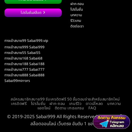
ฝาก-ถอน
โปรโมชั่น
โปรโมชั่นสล็อต
บทความ
รีวิวเกม
ติดต่อเรา
ทางเข้าสบาย99 Sabai999.vip
ทางเข้าสบาย999 Sabai999
ทางเข้าสบาย55 Sabai55
ทางเข้าสบาย168 Sabai68
​ทางเข้าสบาย188 Sabai188
ทางเข้าสบาย777 Sabai777
ทางเข้าสบาย888 Sabai888
Sabai99mirrors
สมัครสมาชิกสบาย99 รับเครดิตฟรี 50 ขั้นตอนง่ายสำหรับสมาชิกใหม่
เครดิตฟรี
โปรโมชั่น
ฝาก-ถอน
เกมรีวิว
ดาวน์โหลด
บทความ
แอดไลน์
ติดตาม เทเรแกรม
FAQ
© 2019-2025 Sabai999 All Rights Reserved. สบาย999 เว็บ
สล็อตออนไลน์ เว็บตรง อันดับ 1 ของไทย