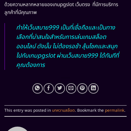
ด้วยความหลากหลายของเกม
pgslot เว็บตรง
ที่มีการบริการ
ลูกค้าที่มีคุณภาพ
ทำให้เว็บ
สบาย999
เป็นที่เชื่อถือและเป็นทาง
เลือกที่น่าสนใจสำหรับการเล่นเกมสล็อต
ออนไลน์ ดังนั้น ไม่ต้องรอช้า ลุ้นโชคและสนุก
ไปกับเกม
pgslot
ผ่านเว็บ
สบาย999
ได้ทันทีที่
คุณต้องการ
This entry was posted in
บทความสล็อต
. Bookmark the
permalink
.