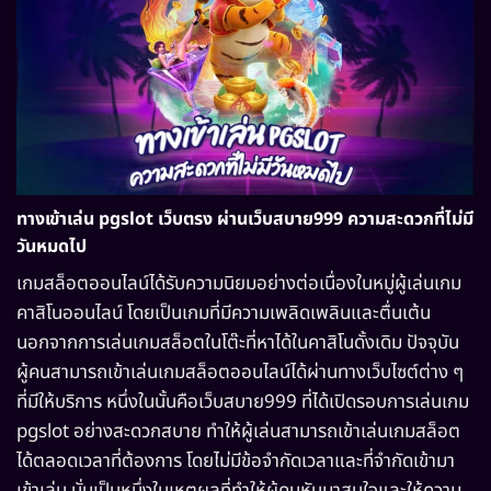
ทางเข้าเล่น pgslot เว็บตรง ผ่านเว็บสบาย999 ความสะดวกที่ไม่มี
วันหมดไป
เกมสล็อตออนไลน์ได้รับความนิยมอย่างต่อเนื่องในหมู่ผู้เล่นเกม
คาสิโนออนไลน์ โดยเป็นเกมที่มีความเพลิดเพลินและตื่นเต้น
นอกจากการเล่นเกมสล็อตในโต๊ะที่หาได้ในคาสิโนดั้งเดิม ปัจจุบัน
ผู้คนสามารถเข้าเล่นเกมสล็อตออนไลน์ได้ผ่านทางเว็บไซต์ต่าง ๆ
ที่มีให้บริการ หนึ่งในนั้นคือเว็บ
สบาย999
ที่ได้เปิดรอบการเล่นเกม
pgslot
อย่างสะดวกสบาย ทำให้ผู้เล่นสามารถเข้าเล่นเกมสล็อต
ได้ตลอดเวลาที่ต้องการ โดยไม่มีข้อจำกัดเวลาและที่จำกัดเข้ามา